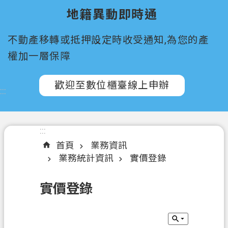
所
地籍異動即時通
屬
機
不動產移轉或抵押設定時收受通知,為您的產
關
權加一層保障
認
識
歡迎至數位櫃臺線上申辦
:::
我
們
訊
:::
息
首頁
業務資訊
公
業務統計資訊
實價登錄
告
實價登錄
申
辦
須
知