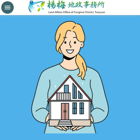
分
割
鑑
界
進
階
搜
尋
桃
園
市
政
府