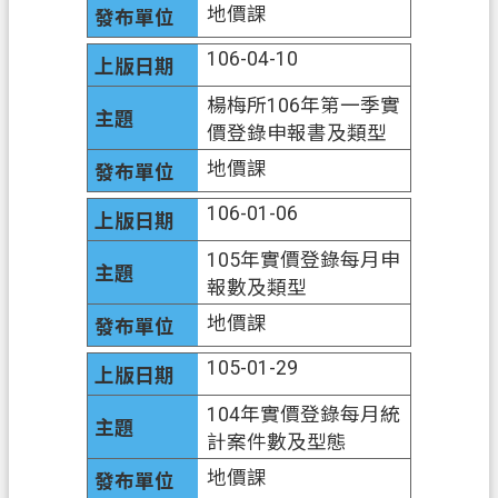
地價課
網
106-04-10
站
安
楊梅所106年第一季實
全
價登錄申報書及類型
政
地價課
策
106-01-06
政
府
105年實價登錄每月申
網
報數及類型
站
地價課
資
料
105-01-29
開
104年實價登錄每月統
放
計案件數及型態
宣
告
地價課