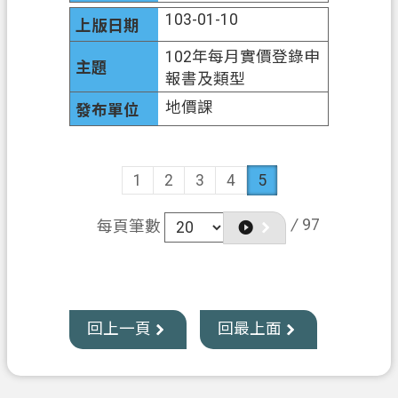
103-01-10
資
訊
102年每月實價登錄申
安
報書及類型
全
地價課
政
策
1
2
3
4
5
/
97
每頁筆數
回上一頁
回最上面