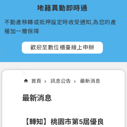
所
地籍異動即時通
屬
機
不動產移轉或抵押設定時收受通知,為您的產
關
權加一層保障
認
識
歡迎至數位櫃臺線上申辦
:::
我
們
訊
:::
息
首頁
訊息公告
最新消息
公
告
最新消息
申
辦
須
【轉知】桃園市第5屆優良
知