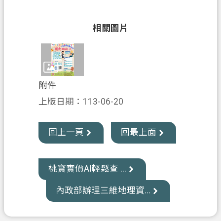
資
訊
相關圖片
公
開
客
製
附件
化
上版日期：113-06-20
專
區
回上一頁
回最上面
檔
案
專
桃寶實價AI輕鬆查 ...
區
內政部辦理三維地理資...
回
首
頁