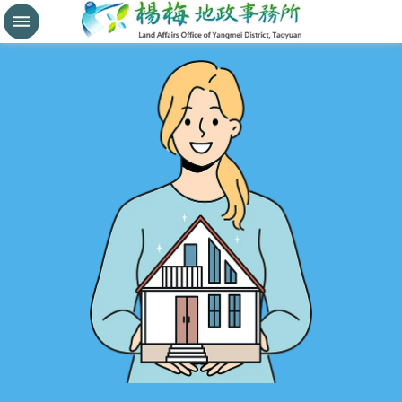
分
割
鑑
界
進
階
搜
尋
桃
園
市
政
府