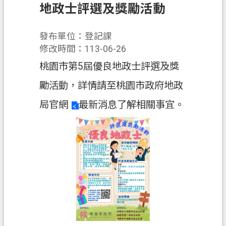
地政士評選及獎勵活動
業
務
發布單位：登記課
資
修改時間：113-06-26
訊
桃園市第5屆優良地政士評選及獎
便
勵活動，詳情請至
桃園市政府地政
民
服
局官網
最新消息了解相關事宜。
務
機
關
通
訊
錄
政
府