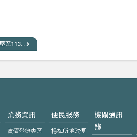
113...
業務資訊
便民服務
機關通訊
錄
實價登錄專區
楊梅所地政便