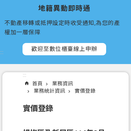
所
地籍異動即時通
屬
機
不動產移轉或抵押設定時收受通知,為您的產
關
權加一層保障
認
識
歡迎至數位櫃臺線上申辦
:::
我
們
訊
:::
息
首頁
業務資訊
公
業務統計資訊
實價登錄
告
實價登錄
申
辦
須
知