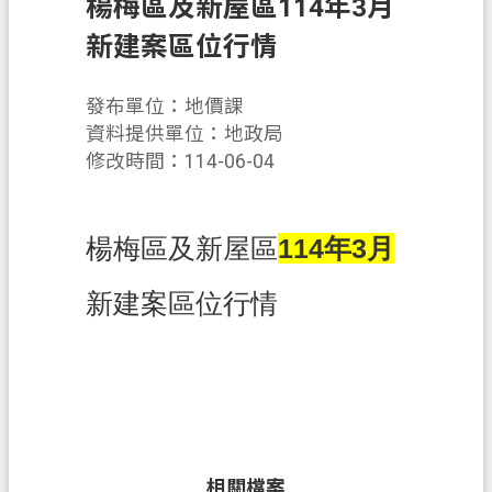
楊梅區及新屋區114年3月
業
新建案區位行情
務
資
發布單位：地價課
訊
資料提供單位：地政局
修改時間：114-06-04
便
民
服
楊梅區及新屋區
114年3月
務
機
新建案區位行情
關
通
訊
錄
政
府
相關檔案