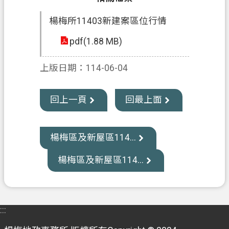
資
訊
楊梅所11403新建案區位行情
公
pdf(1.88 MB)
開
客
上版日期：114-06-04
製
化
回上一頁
回最上面
專
區
楊梅區及新屋區114...
檔
案
楊梅區及新屋區114...
專
區
回
:::
首
頁