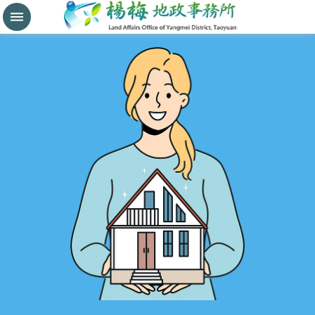
分
割
鑑
界
進
階
搜
尋
桃
園
市
政
府