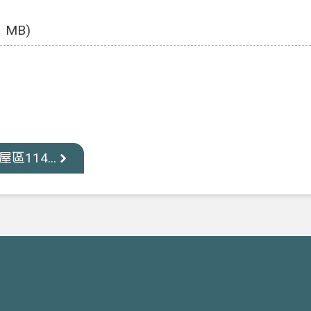
1 MB)
114...