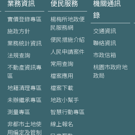
業務資訊
便民服務
機關通訊
錄
實價登錄專區
楊梅所地政便
民服務網
交通資訊
施政方針
便民措施介紹
聯絡資訊
業務統計資訊
人民申請案件
市政信箱
法規查詢
常用查詢
桃園市政府地
不動產資訊專
政局
區
檔案應用
地籍清理專區
檔案下載
未辦繼承專區
地政小幫手
測量專區
智慧行動專區
非都市土地使
線上報名
用編定及管制