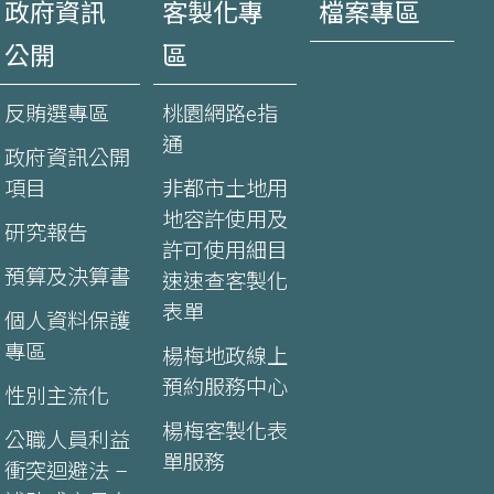
政府資訊
客製化專
檔案專區
公開
區
反賄選專區
桃園網路e指
通
政府資訊公開
項目
非都市土地用
地容許使用及
研究報告
許可使用細目
預算及決算書
速速查客製化
表單
個人資料保護
專區
楊梅地政線上
預約服務中心
性別主流化
楊梅客製化表
公職人員利益
單服務
衝突迴避法 –