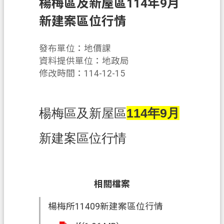
楊梅區及新屋區114年9月
業
新建案區位行情
務
資
發布單位：地價課
訊
資料提供單位：地政局
修改時間：114-12-15
便
民
服
楊梅區及新屋區
114年9月
務
機
新建案區位行情
關
通
訊
相關檔案
錄
政
楊梅所11409新建案區位行情
府