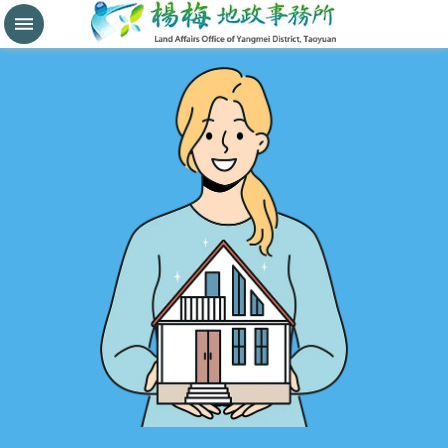
分
割
鑑
界
進
階
搜
尋
桃
園
市
政
府