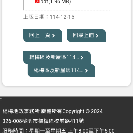
pdf(1.96 MB)
資
訊
上版日期：114-12-15
公
開
回上一頁
回最上面
客
製
化
楊梅區及新屋區114...
專
區
楊梅區及新屋區114...
檔
案
專
:::
區
楊梅地政事務所 版權所有Copyright © 2024
回
326-008桃園市楊梅區校前路411號
首
服務時間：星期一至星期五 上午8:00至下午5:00
頁