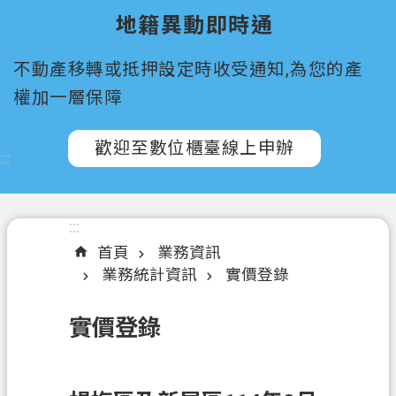
所
地籍異動即時通
屬
機
不動產移轉或抵押設定時收受通知,為您的產
關
權加一層保障
認
識
歡迎至數位櫃臺線上申辦
:::
我
們
訊
:::
息
首頁
業務資訊
公
業務統計資訊
實價登錄
告
實價登錄
申
辦
須
知