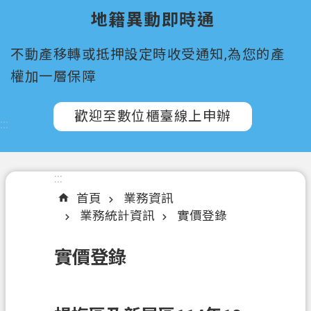
所
地籍異動即時通
屬
機
不動產移轉或抵押設定時收受通知,為您的產
關
權加一層保障
認
識
歡迎至數位櫃臺線上申辦
:::
我
們
訊
:::
息
首頁
業務資訊
公
業務統計資訊
實價登錄
告
實價登錄
申
辦
須
知