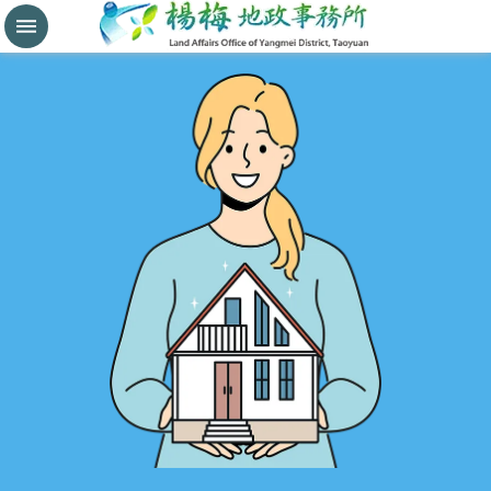
分
割
鑑
界
進
階
搜
尋
桃
園
市
政
府