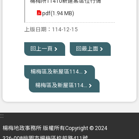
楊梅所11410新建案區位行情
資
訊
pdf(1.94 MB)
公
開
上版日期：114-12-15
客
製
回上一頁
回最上面
化
專
區
楊梅區及新屋區114...
檔
楊梅區及新屋區114...
案
專
區
:::
回
楊梅地政事務所 版權所有Copyright © 2024
首
326-008桃園市楊梅區校前路411號
頁