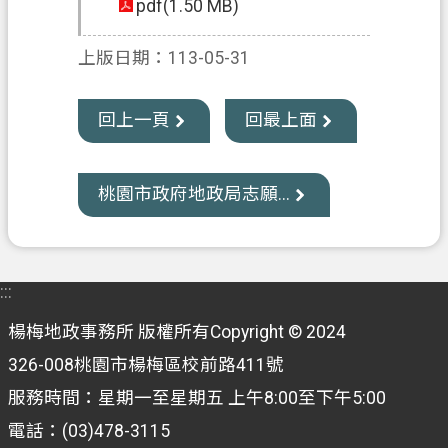
pdf(1.50 MB)
資
訊
上版日期：113-05-31
公
開
回上一頁
回最上面
客
製
化
桃園市政府地政局志願...
專
區
檔
:::
案
專
楊梅地政事務所 版權所有Copyright © 2024
區
326-008桃園市楊梅區校前路411號
回
服務時間：星期一至星期五 上午8:00至下午5:00
首
電話：(03)478-3115
頁