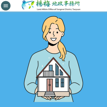
分
割
鑑
界
進
階
搜
尋
桃
園
市
政
府