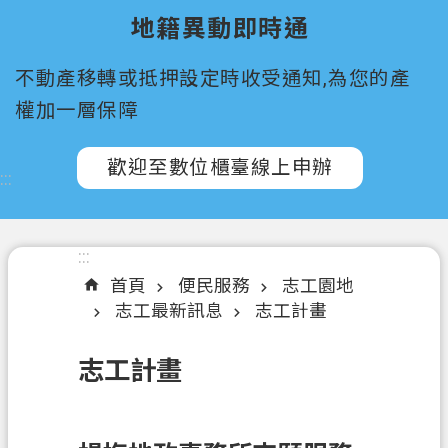
所
地籍異動即時通
屬
機
不動產移轉或抵押設定時收受通知,為您的產
關
權加一層保障
認
識
歡迎至數位櫃臺線上申辦
:::
我
們
訊
:::
息
首頁
便民服務
志工園地
公
志工最新訊息
志工計畫
告
志工計畫
申
辦
須
知