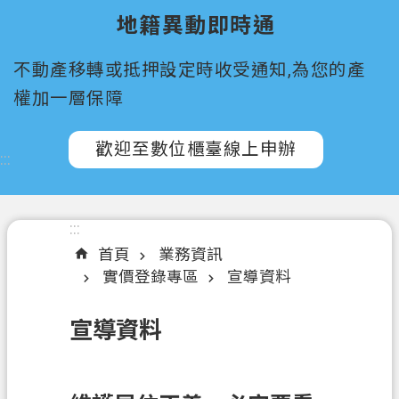
所
地籍異動即時通
屬
機
不動產移轉或抵押設定時收受通知,為您的產
關
權加一層保障
認
識
歡迎至數位櫃臺線上申辦
:::
我
們
訊
:::
息
首頁
業務資訊
公
實價登錄專區
宣導資料
告
宣導資料
申
辦
須
知