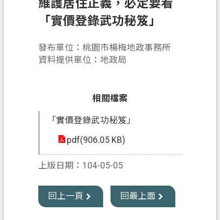
維護居住正義，必定要看
業
「實價登錄武功秘笈」
務
資
發布單位：桃園市楊梅地政事務所
訊
資料提供單位：地政局
便
民
相關檔案
服
務
「實價登錄武功秘笈」
機
pdf(906.05 KB)
關
通
上版日期：104-05-05
訊
錄
回上一頁
回最上面
政
府