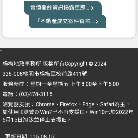
資
實價登錄資訊揭露更即...
訊
公
「不動產成交案件實際...
開
客
製
:::
化
專
楊梅地政事務所 版權所有Copyright © 2024
區
326-008桃園市楊梅區校前路411號
服務時間：星期一至星期五 上午8:00至下午5:00
檔
案
電話：(03)478-3115
專
瀏覽器支援：Chrome、Firefox、Edge、Safari為主，
區
如使用IE瀏覽器Win7已不再支援IE，Win10已於2022年
6月15日淘汰並停止支援IE。
回
首
更新日期
115-08-07
頁