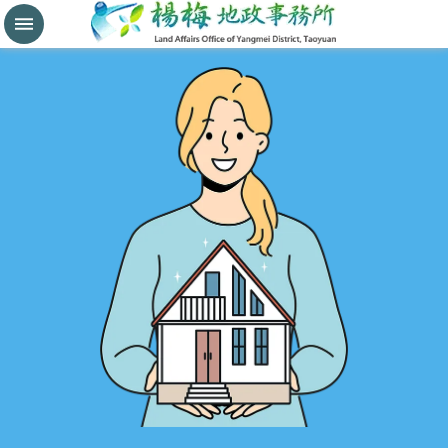
分
割
鑑
界
進
階
搜
尋
桃
園
市
政
府