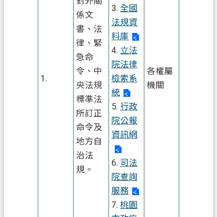
對外關
資
3.
全國
係文
訊
法規資
書、法
公
料庫
律、緊
開
4.
立法
急命
客
院法律
令、中
各權屬
製
1.
檢索系
央法規
機關
化
統
標準法
專
5.
行政
區
所訂正
院公報
命令及
檔
資訊網
地方自
案
治法
專
6.
司法
區
規。
院查詢
服務
回
首
7.
桃園
頁