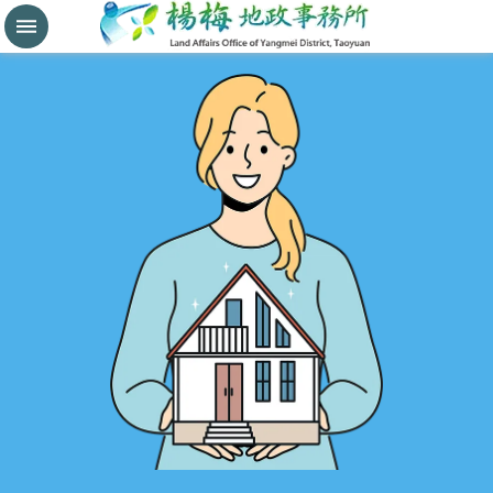
分
割
鑑
界
進
階
搜
尋
桃
園
市
政
府