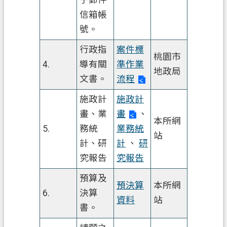
信箱帳
網
號。
站
安
行政指
案件標
全
桃園市
4.
導有關
準作業
政
地政局
文書。
流程
策
施政計
施政計
政
畫、業
畫
、
府
本所網
網
5.
務統
業務統
站
站
計、研
計
、
研
資
究報告
究報告
料
預算及
開
預決算
本所網
放
6.
決算
資料
站
宣
書。
告