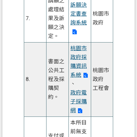
請願之
訴願決
資
處理結
定書查
桃園市
訊
7.
果及訴
安
詢系統
政府
願之決
全
定。
政
策
桃園市
政府採
書面之
購資訊
公共工
桃園市
系統
8.
程及採
政府
、
購契
工程會
政府電
約。
子採購
網
本所目
前無支
支付或