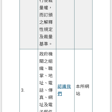
行使裁
量權，
桃
而訂頒
園
市
之解釋
政
性規定
府
及裁量
E
基準。
n
g
政府機
l
關之組
i
織、職
s
h
掌、地
址、電
隱
認識我
本所網
3.
話、傳
私
們
站
真、網
權
政
址及電
策
子郵件