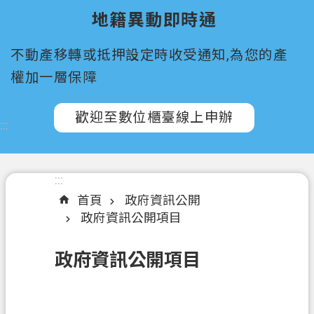
所
地籍異動即時通
屬
機
不動產移轉或抵押設定時收受通知,為您的產
關
權加一層保障
認
識
歡迎至數位櫃臺線上申辦
:::
我
們
訊
:::
息
首頁
政府資訊公開
公
政府資訊公開項目
告
政府資訊公開項目
申
辦
須
知