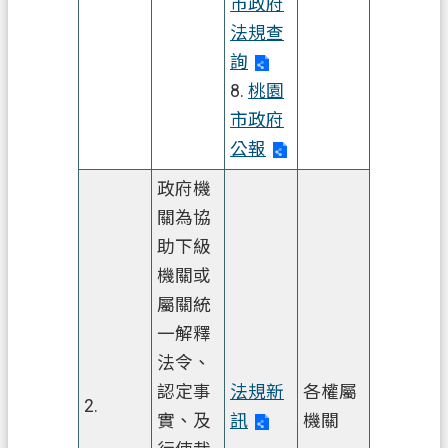
市政府
法規查
網
詢
站
8.
桃園
導
覽
市政府
公報
市
政
政府機
信
關為協
箱
助下級
常
機關或
見
屬關統
問
一解釋
題
法令、
認定事
法規新
各權屬
地
2.
政
實、及
訊
機關
局