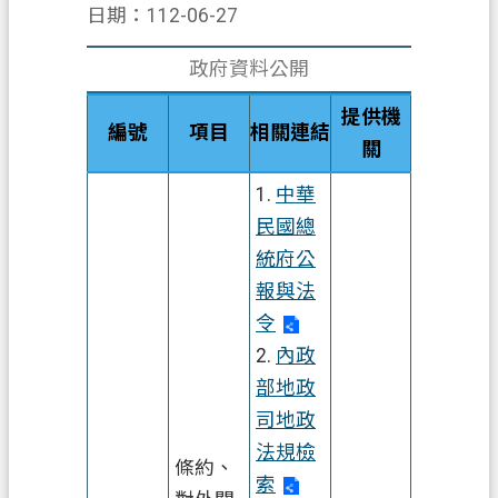
日期：112-06-27
業
務
政府資料公開
資
提供機
訊
編號
項目
相關連結
關
便
1.
中華
民
服
民國總
務
統府公
報與法
機
令
關
2.
內政
通
訊
部地政
錄
司地政
法規檢
政
條約、
索
府