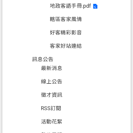
地政客語手冊.pdf
網
轄區客家風情
站
導
好客精彩影音
覽
客家好站連結
市
政
訊息公告
信
最新消息
箱
常
線上公告
見
徵才資訊
問
題
RSS訂閱
地
活動花絮
政
局