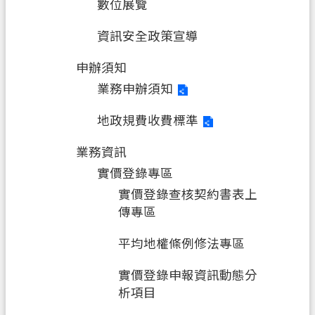
數位展覽
桃
資訊安全政策宣導
園
市
申辦須知
政
業務申辦須知
府
地政規費收費標準
E
n
g
業務資訊
l
實價登錄專區
i
s
實價登錄查核契約書表上
h
傳專區
隱
平均地權條例修法專區
私
權
實價登錄申報資訊動態分
政
析項目
策