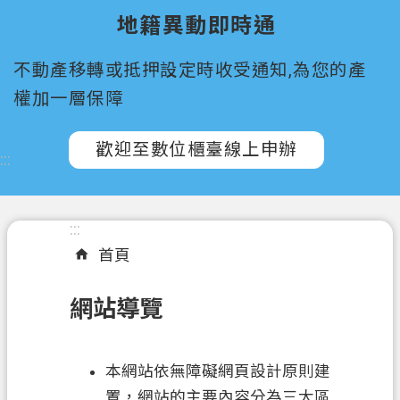
所
地籍異動即時通
屬
機
不動產移轉或抵押設定時收受通知,為您的產
關
權加一層保障
認
識
歡迎至數位櫃臺線上申辦
:::
我
們
訊
:::
息
首頁
公
告
網站導覽
申
辦
本網站依無障礙網頁設計原則建
須
知
置，網站的主要內容分為三大區