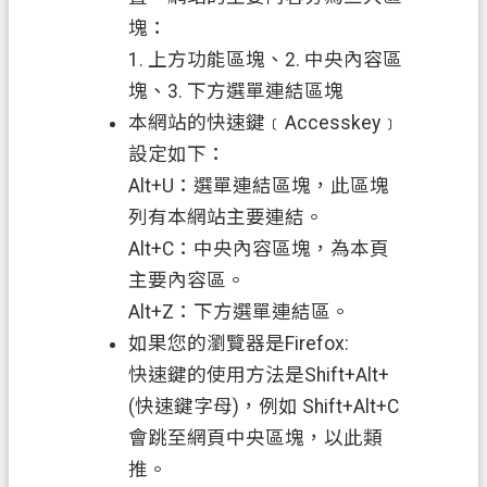
塊：
業
1. 上方功能區塊、2. 中央內容區
務
塊、3. 下方選單連結區塊
資
訊
本網站的快速鍵﹝Accesskey﹞
設定如下：
便
Alt+U：選單連結區塊，此區塊
民
列有本網站主要連結。
服
務
Alt+C：中央內容區塊，為本頁
主要內容區。
機
Alt+Z：下方選單連結區。
關
如果您的瀏覽器是Firefox:
通
訊
快速鍵的使用方法是Shift+Alt+
錄
(快速鍵字母)，例如 Shift+Alt+C
會跳至網頁中央區塊，以此類
政
推。
府