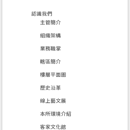
資
訊
認識我們
公
主管簡介
開
組織架構
客
製
業務職掌
化
專
轄區簡介
區
樓層平面圖
檔
案
歷史沿革
專
區
線上藝文展
本所環境介紹
回
首
客家文化館
頁