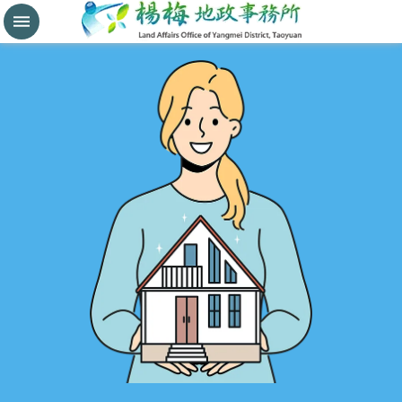
分
割
鑑
界
進
階
搜
尋
桃
園
市
政
府