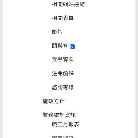
相關網站連結
網
相關表單
站
安
影片
全
政
問與答
策
宣導資料
政
府
法令函釋
網
站
諮詢專線
資
料
施政方針
開
業務統計資訊
放
宣
職工月報表
告