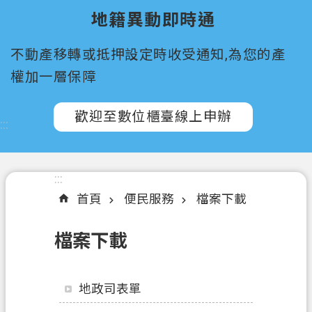
所
地籍異動即時通
屬
機
不動產移轉或抵押設定時收受通知,為您的產
關
權加一層保障
認
識
歡迎至數位櫃臺線上申辦
:::
我
們
訊
:::
息
首頁
便民服務
檔案下載
公
告
檔案下載
申
辦
地政司表單
須
知