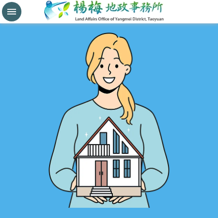
分
割
鑑
界
進
階
搜
尋
桃
園
市
政
府