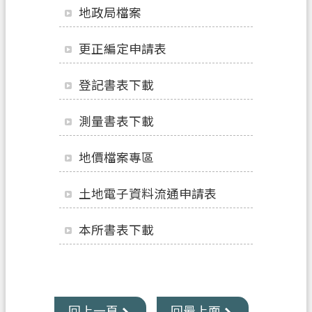
地政局檔案
業
務
更正編定申請表
資
訊
登記書表下載
便
測量書表下載
民
服
地價檔案專區
務
機
土地電子資料流通申請表
關
通
本所書表下載
訊
錄
政
府
回上一頁
回最上面