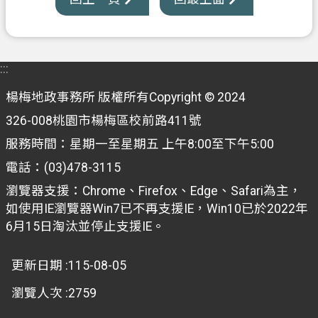
資
訊
公
開
:::
客
楊梅地政事務所 版權所有Copyright © 2024
製
326-008桃園市楊梅區校前路411號
化
服務時間：星期一至星期五 上午8:00至下午5:00
專
區
電話：(03)478-3115
瀏覽器支援：Chrome、Firefox、Edge、Safari為主，
檔
如使用IE瀏覽器Win7已不再支援IE，Win10已於2022年
案
6月15日淘汰並停止支援IE。
專
區
更新日期
115-08-05
回
瀏覽人次
2759
首
頁