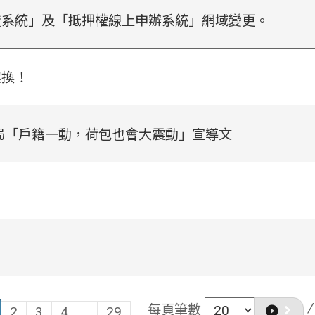
證系統」及「抵押權線上申辦系統」網域變更。
鬆換！
局「戶籍一動，荷包也會大震動」宣導文
/
每頁筆數
2
3
4
...
29