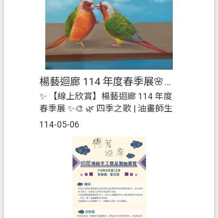
資
7月1日- 9月30日🕘開放時間：08:00
訊
- 17:00（國定假日及例假日不開
公
放）📍展覽地點：楊藝迴廊邀請您
開
來一場與大自然相會的藝術之旅，
走進悠遊墨趣，感受水墨繪畫的獨
客
特韻味。
製
楊藝迴廊 114 年度春季展🌸四季之歌｜油畫師生聯展
化
✨ 【線上欣賞】楊藝迴廊 114 年度
專
春季展 ✨🎨 🌿 四季之歌 | 油畫師生
區
聯展 🌸 您無法親自來到現場？沒關
114-05-06
係！ 現在，您可以隨時隨地欣賞這
檔
場美麗的油畫盛宴！ 這次展覽，由
案
6 位師生共同創作，以各自獨特的視
專
角， 詮釋四季變換與創作歷程。 每
區
一幅畫作都是從啟蒙到成熟的藝術
回
蛻變， 帶您走進四季流轉的詩意世
首
界。📍即刻帶著您的家人一起感受
頁
四季之歌的美好！ 🎨🍃🍂🌷❄