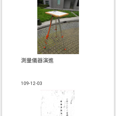
網
站
安
全
政
策
政
府
測量儀器演進
網
站
資
109-12-03
料
開
放
宣
告