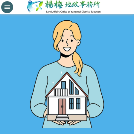
分
割
鑑
界
進
階
搜
尋
桃
園
市
政
府