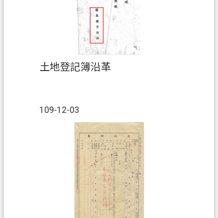
資
訊
安
全
政
土地登記簿沿革
策
109-12-03