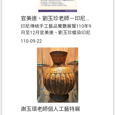
網
站
官美連、劉玉珍老師－印尼傳統手工藝品驚艷展覽
導
印尼傳統手工藝品驚艷展覽110年9
覽
月至12月官美連、劉玉珍蠟染印尼
爪哇島的蠟染製法受到多种文化影
市
110-09-22
響而擁有富的様式,是目前世界上様
政
式、技術及工匠技巧最完整的地
信
區。印尼的蠟染服飾稱為Batik,由
箱
Amba(描繪)和Titik(點)兩個單字所組
常
成代表一點一點描繪圖案的意思。
見
在維護多元文化的精神下,被印尼人
問
稱為「印尼國服」。皮影戲印度尼
題
西亞一種獨特的戲劇型式，常見於
爪哇島和答里島。印尼的皮影戲由
地
牛皮所製,但現在改以牛皮紙來代
政
謝玉環老師個人工藝特展
替，而操偶棒桿的材質為牛角，雕
局