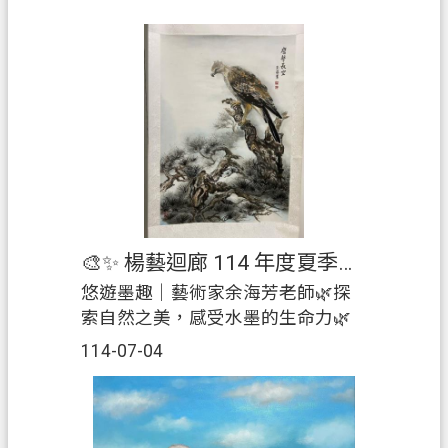
業
務
資
訊
便
民
服
務
🎨✨ 楊藝迴廊 114 年度夏季展 ✨🎨
機
悠遊墨趣｜藝術家余海芳老師🌿探
關
索自然之美，感受水墨的生命力🌿
通
由藝術家余海芳老師所創作的水墨
訊
114-07-04
畫作品，將大自然的花鳥、山水繪
錄
製得栩栩如生，賦予每一幅畫作獨
政
一無二的靈動與詩意，展現天地萬
府
物的藝術魅力。📅展覽期間：114年