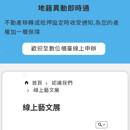
所
地籍異動即時通
屬
機
不動產移轉或抵押設定時收受通知,為您的產
關
權加一層保障
認
識
歡迎至數位櫃臺線上申辦
:::
我
們
訊
:::
息
首頁
認識我們
公
線上藝文展
告
線上藝文展
申
辦
須
知