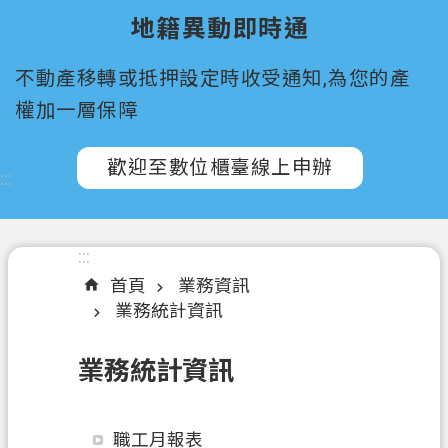
所
地籍異動即時通
屬
機
不動產移轉或抵押設定時收受通知,為您的產
關
權加一層保障
認
識
歡迎至數位櫃臺線上申辦
:::
我
們
訊
:::
息
首頁
業務資訊
公
業務統計資訊
告
業務統計資訊
申
辦
須
職工月報表
知