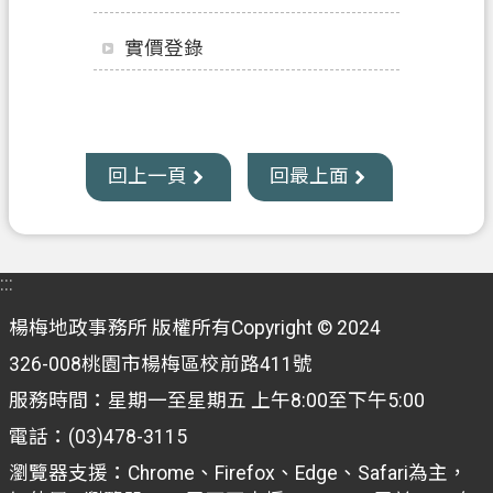
業
實價登錄
務
資
訊
便
回上一頁
回最上面
民
服
務
:::
機
關
楊梅地政事務所 版權所有Copyright © 2024
通
326-008桃園市楊梅區校前路411號
訊
服務時間：星期一至星期五 上午8:00至下午5:00
錄
電話：(03)478-3115
政
瀏覽器支援：Chrome、Firefox、Edge、Safari為主，
府