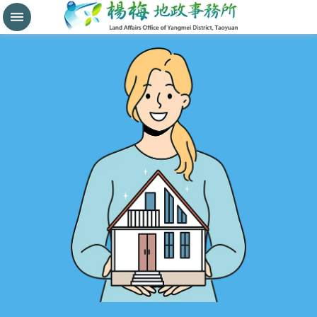
分
割
鑑
界
進
階
搜
尋
桃
園
市
政
府