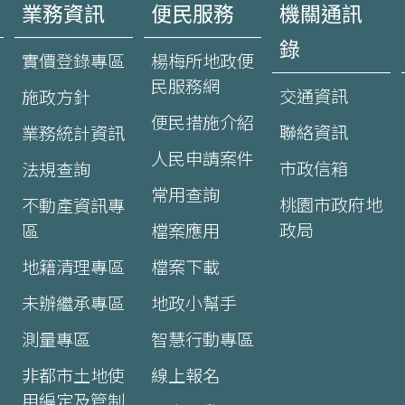
業務資訊
便民服務
機關通訊
錄
實價登錄專區
楊梅所地政便
民服務網
交通資訊
施政方針
便民措施介紹
聯絡資訊
業務統計資訊
人民申請案件
市政信箱
法規查詢
常用查詢
桃園市政府地
不動產資訊專
政局
區
檔案應用
地籍清理專區
檔案下載
未辦繼承專區
地政小幫手
測量專區
智慧行動專區
非都市土地使
線上報名
用編定及管制