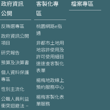
政府資訊
客製化專
檔案專區
公開
區
反賄選專區
桃園網路e指
通
政府資訊公開
項目
非都市土地用
地容許使用及
研究報告
許可使用細目
預算及決算書
速速查客製化
表單
個人資料保護
專區
楊梅地政線上
預約服務中心
性別主流化
楊梅客製化表
公職人員利益
單服務
衝突迴避法 –