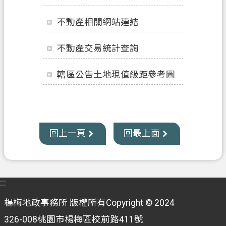
業
不動產相關網站連結
務
資
不動產交易統計查詢
訊
轄區公告土地現值級距參考圖
便
民
服
務
回上一頁
回最上面
機
關
通
訊
:::
錄
楊梅地政事務所 版權所有Copyright © 2024
政
326-008桃園市楊梅區校前路411號
府