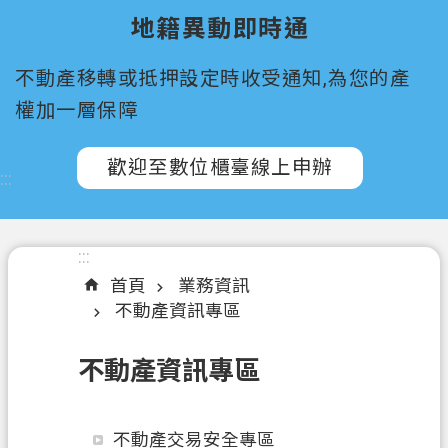
所
地籍異動即時通
屬
機
不動產移轉或抵押設定時收受通知,為您的產
關
權加一層保障
認
識
歡迎至數位櫃臺線上申辦
:::
我
們
訊
:::
息
首頁
業務資訊
公
不動產資訊專區
告
不動產資訊專區
申
辦
須
不動產交易安全專區
知