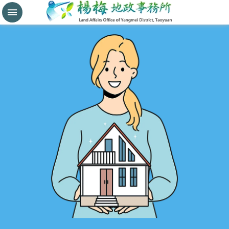
分
割
鑑
界
進
階
搜
尋
桃
園
市
政
府