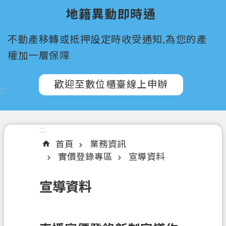
所
地籍異動即時通
屬
機
不動產移轉或抵押設定時收受通知,為您的產
關
權加一層保障
認
識
歡迎至數位櫃臺線上申辦
:::
我
們
訊
:::
息
首頁
業務資訊
公
實價登錄專區
宣導資料
告
宣導資料
申
辦
須
知