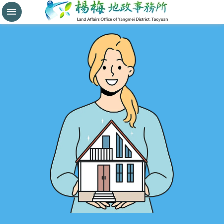
分
割
鑑
界
進
階
搜
尋
桃
園
市
政
府