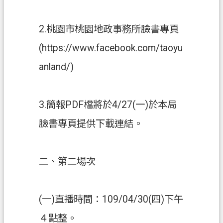
網
2.桃園市桃園地政事務所臉書專頁
站
導
(https://www.facebook.com/taoyu
覽
anland/)
市
政
信
3.簡報PDF檔將於4/27(一)於本局
箱
臉書專頁提供下載連結。
常
見
二、第二場次
問
題
地
(一)直播時間：109/04/30(四)下午
政
４點整。
局