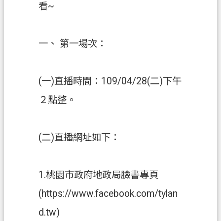
看~
資
訊
公
一、 第一場次：
開
客
製
(一)直播時間：109/04/28(二)下午
化
２點整。
專
區
檔
(二)直播網址如下：
案
專
區
1.桃園市政府地政局臉書專頁
(https://www.facebook.com/tylan
回
首
d.tw)
頁