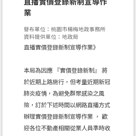
直播實價登錄新制宣導作
業
業
務
資
發布單位：桃園市楊梅地政事務所
訊
資料提供單位：地政局
便
直播實價登錄新制宣導作業》
民
服
務
本局為因應 『實價登錄新制』 將
於近期上路施行，但考量近期新冠
機
關
肺炎疫情，為避免群聚感染之風
通
險，訂於下述時間以網路直播方式
訊
錄
辦理實價登錄新制宣導作業 ， 歡
政
迎各位不動產相關從業人員準時收
府