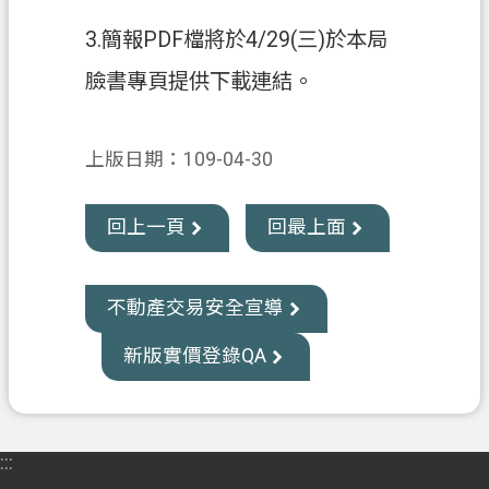
3.簡報PDF檔將於4/29(三)於本局
網
站
臉書專頁提供下載連結。
安
全
政
上版日期：109-04-30
策
政
回上一頁
回最上面
府
網
站
不動產交易安全宣導
資
新版實價登錄QA
料
開
放
宣
:::
告