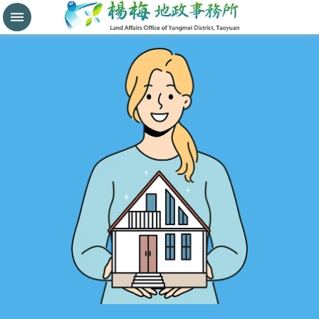
分
割
鑑
界
進
階
搜
尋
桃
園
市
政
府