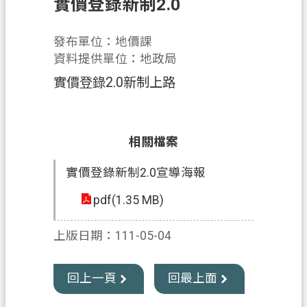
實價登錄新制2.0
業
發布單位：地價課
務
資料提供單位：地政局
資
訊
實價登錄2.0新制上路
便
民
服
相關檔案
務
實價登錄新制2.0宣導海報
機
pdf(1.35 MB)
關
通
上版日期：111-05-04
訊
錄
回上一頁
回最上面
政
府