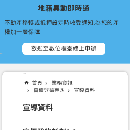
所
地籍異動即時通
屬
機
不動產移轉或抵押設定時收受通知,為您的產
關
權加一層保障
認
識
歡迎至數位櫃臺線上申辦
:::
我
們
訊
:::
息
首頁
業務資訊
公
實價登錄專區
宣導資料
告
宣導資料
申
辦
須
知