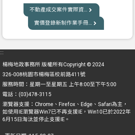
資
不動產成交案件實際資...
訊
公
實價登錄新制作業手冊...
開
客
製
:::
化
專
楊梅地政事務所 版權所有Copyright © 2024
區
326-008桃園市楊梅區校前路411號
檔
服務時間：星期一至星期五 上午8:00至下午5:00
案
電話：(03)478-3115
專
瀏覽器支援：Chrome、Firefox、Edge、Safari為主，
區
如使用IE瀏覽器Win7已不再支援IE，Win10已於2022年
6月15日淘汰並停止支援IE。
回
首
頁