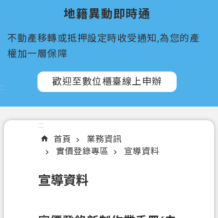
所
地籍異動即時通
屬
機
不動產移轉或抵押設定時收受通知,為您的產
關
權加一層保障
認
識
歡迎至數位櫃臺線上申辦
:::
我
們
訊
:::
息
首頁
業務資訊
公
實價登錄專區
宣導資料
告
宣導資料
申
辦
須
知