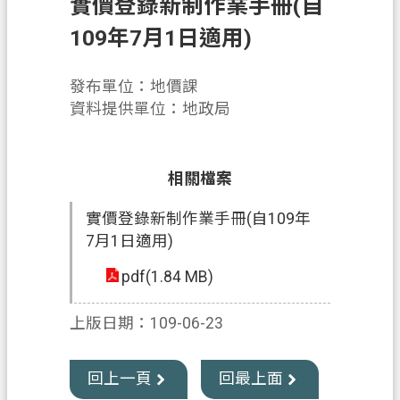
實價登錄新制作業手冊(自
業
109年7月1日適用)
務
資
發布單位：地價課
訊
資料提供單位：地政局
便
民
相關檔案
服
務
實價登錄新制作業手冊(自109年
7月1日適用)
機
關
pdf(1.84 MB)
通
訊
上版日期：109-06-23
錄
政
回上一頁
回最上面
府