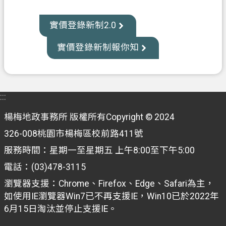
資
訊
實價登錄新制2.0
公
開
實價登錄新制報你知
客
製
化
:::
專
區
楊梅地政事務所 版權所有Copyright © 2024
326-008桃園市楊梅區校前路411號
檔
服務時間：星期一至星期五 上午8:00至下午5:00
案
專
電話：(03)478-3115
區
瀏覽器支援：Chrome、Firefox、Edge、Safari為主，
如使用IE瀏覽器Win7已不再支援IE，Win10已於2022年
回
6月15日淘汰並停止支援IE。
首
頁