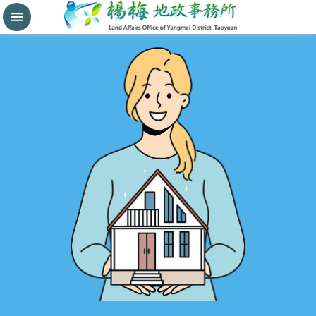
分
割
鑑
界
進
階
搜
尋
桃
園
市
政
府