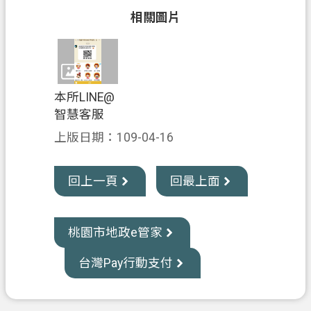
資
相關圖片
訊
公
開
客
本所LINE@
製
智慧客服
化
上版日期：109-04-16
專
區
回上一頁
回最上面
檔
案
專
桃園市地政e管家
區
台灣Pay行動支付
回
首
頁