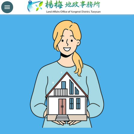
分
割
鑑
界
進
階
搜
尋
桃
園
市
政
府