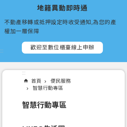
所
地籍異動即時通
屬
機
不動產移轉或抵押設定時收受通知,為您的產
關
權加一層保障
認
識
歡迎至數位櫃臺線上申辦
:::
我
們
訊
:::
息
首頁
便民服務
公
智慧行動專區
告
智慧行動專區
申
辦
須
知