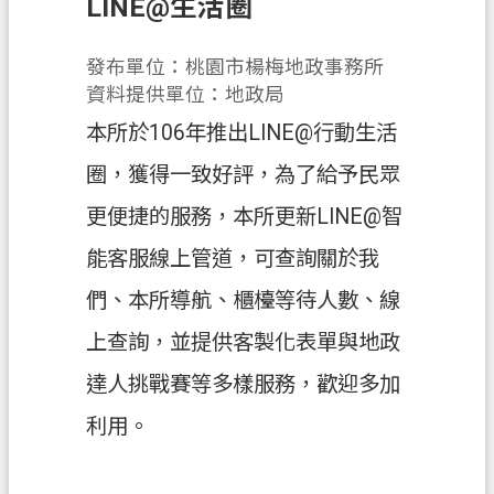
LINE@生活圈
業
發布單位：桃園市楊梅地政事務所
務
資料提供單位：地政局
資
訊
本所於106年推出LINE@行動生活
便
圈，獲得一致好評，為了給予民眾
民
更便捷的服務，本所更新LINE@智
服
務
能客服線上管道，可查詢關於我
機
們、本所導航、櫃檯等待人數、線
關
上查詢，並提供客製化表單與地政
通
訊
達人挑戰賽等多樣服務，歡迎多加
錄
利用。
政
府