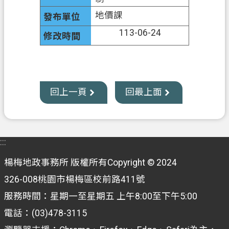
地價課
網
113-06-24
站
導
覽
市
回上一頁
回最上面
政
信
箱
常
:::
見
楊梅地政事務所 版權所有Copyright © 2024
問
題
326-008桃園市楊梅區校前路411號
服務時間：星期一至星期五 上午8:00至下午5:00
地
電話：(03)478-3115
政
局