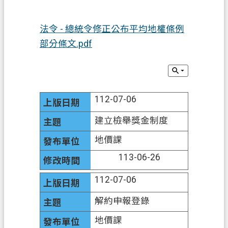
業
法令 - 總統令修正公布平均地權條例
務
資
部分條文.pdf
訊
便
民
112-07-06
服
務
建立檢舉獎金制度
機
地價課
關
113-06-26
通
訊
112-07-06
錄
解約申報登錄
政
地價課
府