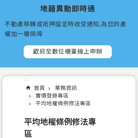
所
地籍異動即時通
屬
機
不動產移轉或抵押設定時收受通知,為您的產
關
權加一層保障
認
識
歡迎至數位櫃臺線上申辦
:::
我
們
訊
:::
息
首頁
業務資訊
公
實價登錄專區
告
平均地權條例修法專區
申
平均地權條例修法專
辦
須
區
知