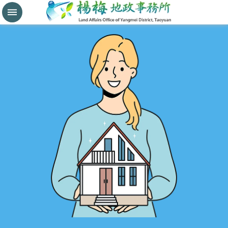
分
割
鑑
界
進
階
搜
尋
桃
園
市
政
府