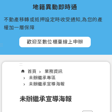
所
地籍異動即時通
屬
機
不動產移轉或抵押設定時收受通知,為您的產
關
權加一層保障
認
識
歡迎至數位櫃臺線上申辦
:::
我
們
訊
:::
息
首頁
業務資訊
公
未辦繼承專區
告
未辦繼承宣導海報
申
未辦繼承宣導海報
辦
須
知