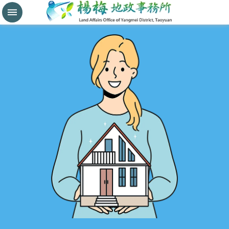
分
割
鑑
界
進
階
搜
尋
桃
園
市
政
府