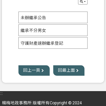
業
務
未辦繼承公告
資
訊
繼承不分男女
便
民
守護財產速辦繼承登記
服
務
機
關
回上一頁
回最上面
通
訊
錄
:::
政
楊梅地政事務所 版權所有Copyright © 2024
府