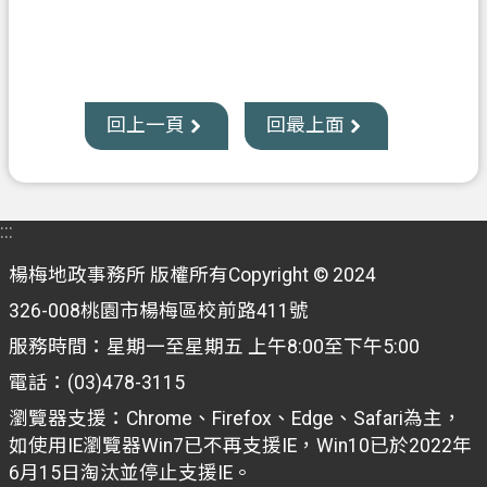
業
務
資
訊
回上一頁
回最上面
便
民
服
:::
務
楊梅地政事務所 版權所有Copyright © 2024
機
326-008桃園市楊梅區校前路411號
關
服務時間：星期一至星期五 上午8:00至下午5:00
通
訊
電話：(03)478-3115
錄
瀏覽器支援：Chrome、Firefox、Edge、Safari為主，
如使用IE瀏覽器Win7已不再支援IE，Win10已於2022年
政
6月15日淘汰並停止支援IE。
府