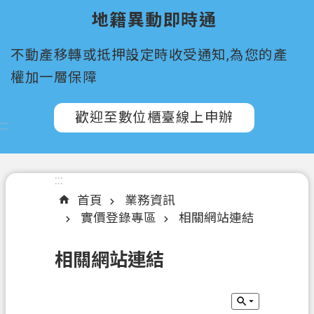
所
地籍異動即時通
屬
機
不動產移轉或抵押設定時收受通知,為您的產
關
權加一層保障
認
識
歡迎至數位櫃臺線上申辦
:::
我
們
訊
:::
息
首頁
業務資訊
公
實價登錄專區
相關網站連結
告
相關網站連結
申
辦
須
知