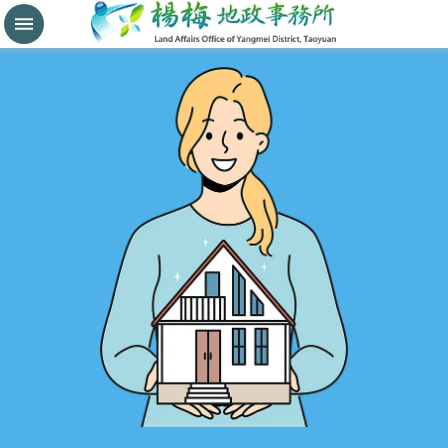
分
割
鑑
界
進
階
搜
尋
桃
園
市
政
府