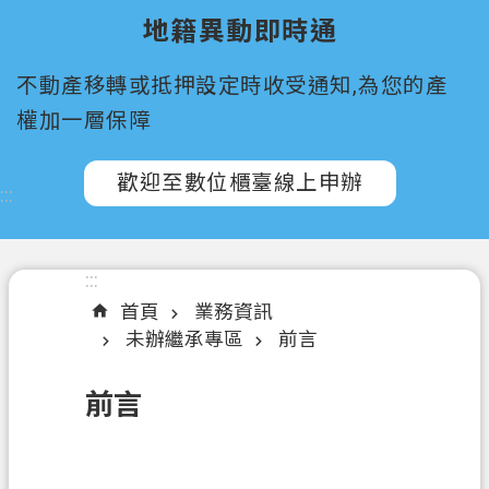
所
地籍異動即時通
屬
機
不動產移轉或抵押設定時收受通知,為您的產
關
權加一層保障
認
識
歡迎至數位櫃臺線上申辦
:::
我
們
訊
:::
息
首頁
業務資訊
公
未辦繼承專區
前言
告
前言
申
辦
須
知