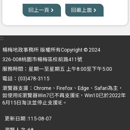
資
回上一頁
回最上面
訊
公
開
客
:::
製
楊梅地政事務所 版權所有Copyright © 2024
化
326-008桃園市楊梅區校前路411號
專
區
服務時間：星期一至星期五 上午8:00至下午5:00
電話：(03)478-3115
檔
案
瀏覽器支援：Chrome、Firefox、Edge、Safari為主，
專
如使用IE瀏覽器Win7已不再支援IE，Win10已於2022年
區
6月15日淘汰並停止支援IE。
回
更新日期
115-08-07
首
頁