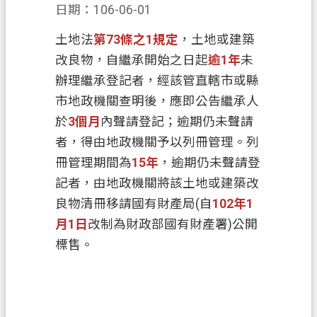
日期：106-06-01
業
土地法
第73條之1規定
，土地或建築
務
改良物，自繼承開始之日起
逾1年
未
資
訊
辦理繼承登記者，經該管直轄市或縣
市地政機關查明後，應即公告繼承人
便
於
3個月
內聲請登記；逾期仍未聲請
民
者，得由地政機關予以列冊管理。列
服
務
冊管理期間為
15年
，逾期仍未聲請登
記者，由地政機關將該土地或建築改
機
良物清冊移請國有財產局(自
102年1
關
月1日
改制為財政部國有財產署)公開
通
訊
標售。
錄
政
府