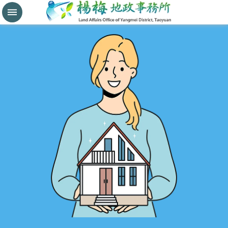
分
割
鑑
界
進
階
搜
尋
桃
園
市
政
府