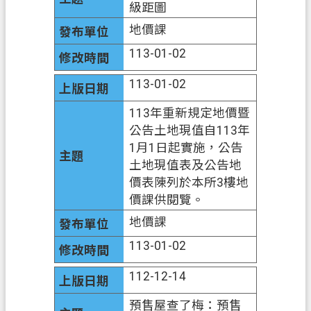
級距圖
資
訊
地價課
公
113-01-02
開
113-01-02
客
製
113年重新規定地價暨
化
公告土地現值自113年
專
1月1日起實施，公告
區
土地現值表及公告地
價表陳列於本所3樓地
檔
價課供閱覽。
案
地價課
專
區
113-01-02
回
112-12-14
首
預售屋查了梅：預售
頁