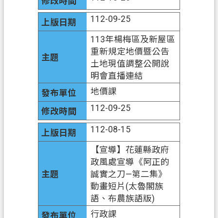
網
112-09-25
站
113年楊梅區及新屋區
安
重新規定地價暨公告
全
土地現值調整公開說
政
明會直播連結
策
地價課
政
112-09-25
府
網
112-08-15
站
資
【宣導】花蓮縣政府
料
政風處宣導《阿正的
開
誠實之刀—第二集》
放
動畫短片(太魯閣族
宣
語、布農族語版)
告
行政課