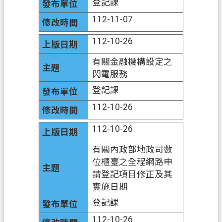
登記課
桃
112-11-07
園
112-10-26
市
政
有關金融機構設定之
府
閃電服務
E
登記課
n
g
112-10-26
l
i
112-10-26
s
h
有關內政部地政司數
位櫃臺之全程網路申
隱
請登記項目修正及其
私
實施日期
權
登記課
政
策
112-10-26