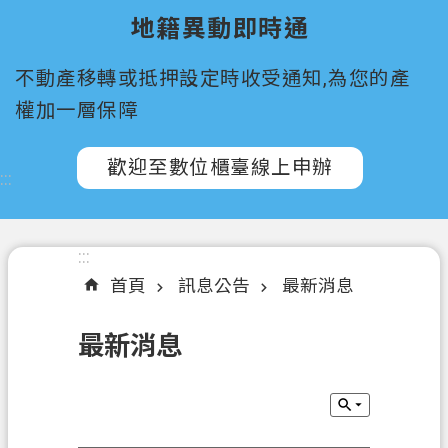
所
地籍異動即時通
屬
機
不動產移轉或抵押設定時收受通知,為您的產
關
權加一層保障
認
識
歡迎至數位櫃臺線上申辦
:::
我
們
訊
:::
息
首頁
訊息公告
最新消息
公
告
最新消息
申
辦
須
知