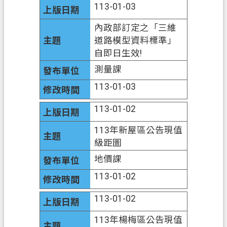
113-01-03
業
內政部訂定之「三維
務
道路模型資料標準」
資
自即日生效!
訊
測量課
便
113-01-03
民
服
113-01-02
務
113年新屋區公告現值
機
級距圖
關
地價課
通
訊
113-01-02
錄
113-01-02
政
113年楊梅區公告現值
府