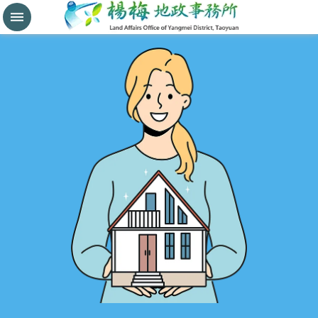
分
割
鑑
界
進
階
搜
尋
桃
園
市
政
府