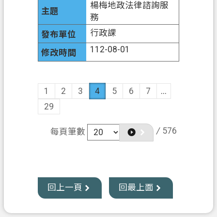
楊梅地政法律諮詢服
務
行政課
112-08-01
1
2
3
4
5
6
7
...
29
/
576
每頁筆數
回上一頁
回最上面