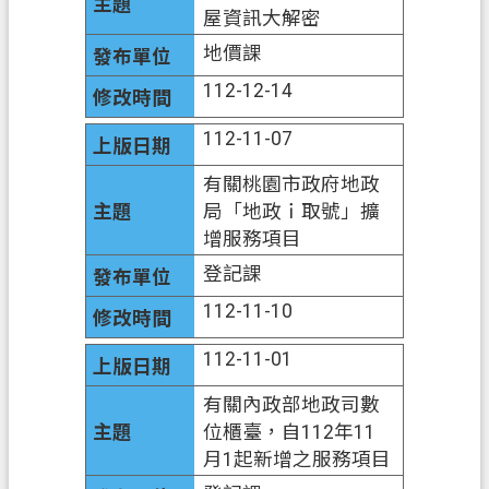
屋資訊大解密
網
地價課
站
112-12-14
導
覽
112-11-07
市
有關桃園市政府地政
政
局「地政ｉ取號」擴
信
增服務項目
箱
登記課
常
112-11-10
見
問
112-11-01
題
有關內政部地政司數
地
位櫃臺，自112年11
政
月1起新增之服務項目
局